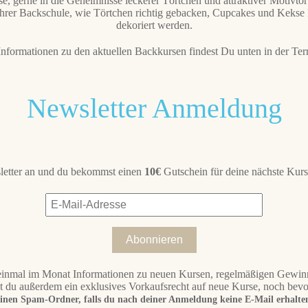
, gerne in die Geheimnisse leckerer Törtchen und attraktiver Motivtor
ihrer Backschule, wie Törtchen richtig gebacken, Cupcakes und Kekse ku
dekoriert werden.
nformationen zu den aktuellen Backkursen findest Du unten in der Ter
Newsletter Anmeldung
letter an und du bekommst einen
10€
Gutschein für deine nächste Kur
-Mail-Adresse
Abonnieren
inmal im Monat Informationen zu neuen Kursen, regelmäßigen Gewinnsp
 du außerdem ein exklusives Vorkaufsrecht auf neue Kurse, noch bevor
einen Spam-Ordner, falls du nach deiner Anmeldung keine E-Mail erhalten 