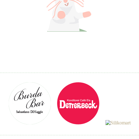
Patis Backweisheiten
Sieht deine Torte aus wie ein schicker Hut, bist
du mit Fondant schon ganz gut.