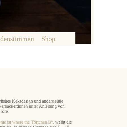
denstimmen
Shop
ylishes Keksdesign und andere süße
erbäcker:innen unter Anleitung von
rofis
me ist where the Törtchen is“,
weiht die