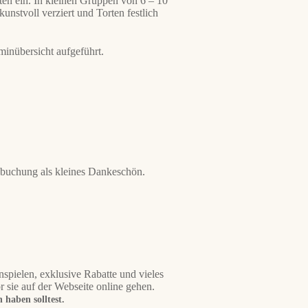
ten ein. In kleinen Gruppen von 6 – 10
nstvoll verziert und Torten festlich
minübersicht aufgeführt.
sbuchung als kleines Dankeschön.
ielen, exklusive Rabatte und vieles
 sie auf der Webseite online gehen.
haben solltest.