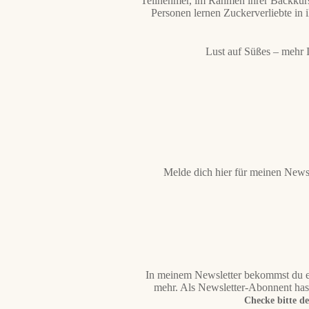
Teilnehmer, im Rahmen ihrer Backkurse
Personen lernen Zuckerverliebte in 
Lust auf Süßes – mehr I
Melde dich hier für meinen News
E
In meinem Newsletter bekommst du e
mehr. Als Newsletter-Abonnent hast
Checke bitte d