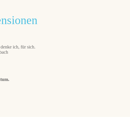
ensionen
denke ich, für sich.
bach
atum.