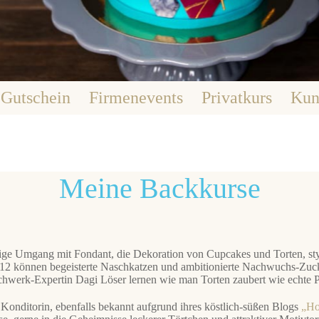
Navigation
Gutschein
Firmenevents
Privatkurs
Kun
überspringen
Meine Backkurse
ige Umgang mit Fondant, die Dekoration von Cupcakes und Torten, st
012 können begeisterte Naschkatzen und ambitionierte Nachwuchs-Zuck
hwerk-Expertin Dagi Löser lernen wie man Torten zaubert wie echte P
 Konditorin, ebenfalls bekannt aufgrund ihres köstlich-süßen Blogs
„Ho